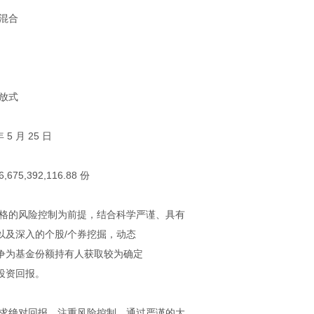
混合
放式
5 月 25 日
5,392,116.88 份
严格的风险控制为前提，结合科学严谨、具有
以及深入的个股/个券挖掘，动态
争为基金份额持有人获取较为确定
投资回报。
追求绝对回报，注重风险控制，通过严谨的大