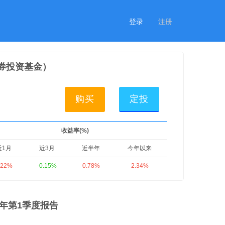
登录
注册
券投资基金）
购买
定投
收益率(%)
近1月
近3月
近半年
今年以来
.22%
-0.15%
0.78%
2.34%
年第1季度报告