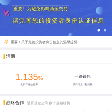
关于一路财富（深圳）基金销售有限公司完成公司名称及法定代
国寿安保鑫钱包货币A暂停交易
国联货币E 9月27日暂停服务
【重要】一路财富暂停服务3小时
2024年劳动节假期安排公告
2024年春节假期安排公告
【重要】关于暂停新用户注册的公告
重要！关于完善投资者身份信息的温馨提醒
关于一路财富（深圳）基金销售有限公司完成公司名称及法定代
国寿安保鑫钱包货币A暂停交易
活期
国联货币E 9月27日暂停服务
【重要】一路财富暂停服务3小时
2024年劳动节假期安排公告
1.135
2024年春节假期安排公告
一路钱包
%
【重要】关于暂停新用户注册的公告
七日年化收益率
按日计息 1秒到帐
重要！关于完善投资者身份信息的温馨提醒
战略合作
近百基金公司 数十金融机构