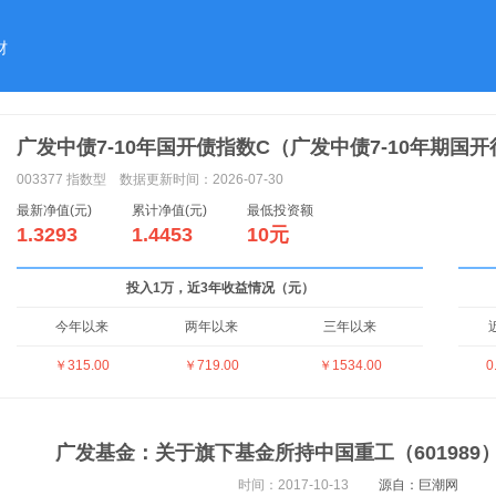
财
广发中债7-10年国开债指数C（广发中债7-10年期
003377
指数型
数据更新时间：2026-07-30
最新净值(元)
累计净值(元)
最低投资额
1.3293
1.4453
10元
投入1万，近3年收益情况（元）
今年以来
两年以来
三年以来
￥315.00
￥719.00
￥1534.00
0
广发基金：关于旗下基金所持中国重工（601989
时间：2017-10-13
源自：巨潮网