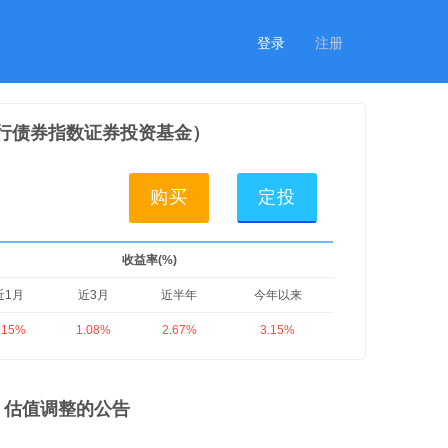
登录
注册
国开行债券指数证券投资基金）
购买
定投
收益率(%)
近1月
近3月
近半年
今年以来
.15%
1.08%
2.67%
3.15%
）估值调整的公告