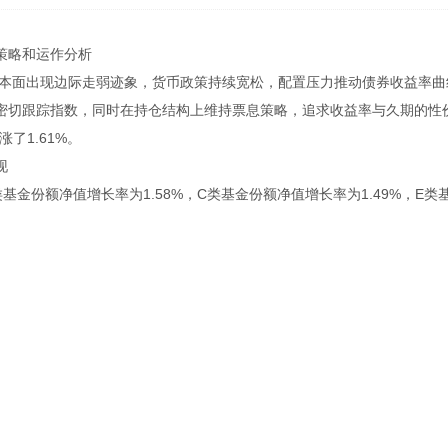
策略和运作分析
济基本面出现边际走弱迹象，货币政策持续宽松，配置压力推动债券收益率
密切跟踪指数，同时在持仓结构上维持票息策略，追求收益率与久期的性价比
了1.61%。
现
基金份额净值增长率为1.58%，C类基金份额净值增长率为1.49%，E类