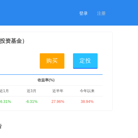
登录
注册
投资基金）
购买
定投
收益率(%)
近1月
近3月
近半年
今年以来
36.31%
-6.31%
27.96%
38.94%
告