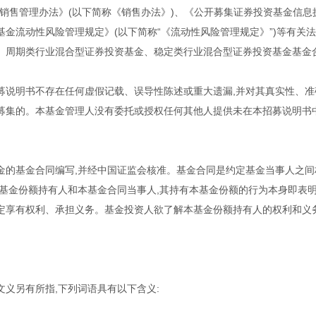
金销售管理办法》(以下简称《销售办法》)、《公开募集证券投资基金信息
基金流动性风险管理规定》(以下简称“《流动性风险管理规定》”)等有关
、周期类行业混合型证券投资基金、稳定类行业混合型证券投资基金基金合同
募说明书不存在任何虚假记载、误导性陈述或重大遗漏,并对其真实性、
募集的。本基金管理人没有委托或授权任何其他人提供未在本招募说明书
金的基金合同编写,并经中国证监会核准。基金合同是约定基金当事人之
本基金份额持有人和本基金合同当事人,其持有本基金份额的行为本身即表
定享有权利、承担义务。基金投资人欲了解本基金份额持有人的权利和义
文义另有所指,下列词语具有以下含义: