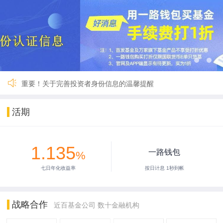
关于一路财富（深圳）基金销售有限公司完成公司名称及法定代
国寿安保鑫钱包货币A暂停交易
国联货币E 9月27日暂停服务
【重要】一路财富暂停服务3小时
2024年劳动节假期安排公告
2024年春节假期安排公告
【重要】关于暂停新用户注册的公告
重要！关于完善投资者身份信息的温馨提醒
关于一路财富（深圳）基金销售有限公司完成公司名称及法定代
国寿安保鑫钱包货币A暂停交易
活期
国联货币E 9月27日暂停服务
【重要】一路财富暂停服务3小时
2024年劳动节假期安排公告
1.135
2024年春节假期安排公告
一路钱包
%
【重要】关于暂停新用户注册的公告
七日年化收益率
按日计息 1秒到帐
重要！关于完善投资者身份信息的温馨提醒
战略合作
近百基金公司 数十金融机构