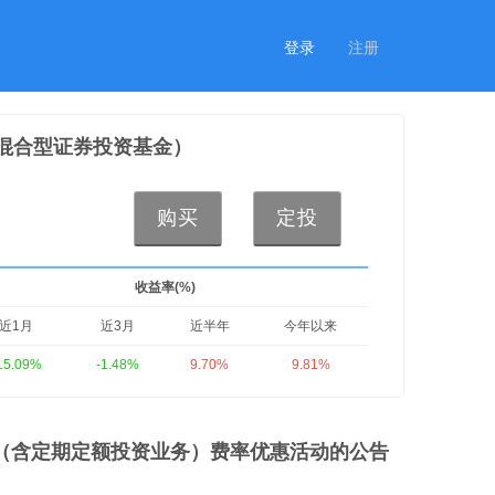
登录
注册
混合型证券投资基金）
购买
定投
收益率(%)
近1月
近3月
近半年
今年以来
15.09%
-1.48%
9.70%
9.81%
（含定期定额投资业务）费率优惠活动的公告