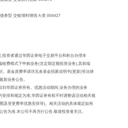
券型 交银增利增强 A 类 004427
21 日起,投资者通过华西证券电子交易平台和柜台办理本
收费模式下申购业务(含定期定额投资业务),其前端
 折。基金原费率请详见各基金招募说明书(更新)等法律
的最新业务公告。
权归华西证券所有。优惠活动期间,业务办理的业务
的安排和规定为准,华西证券有权不时调整该活动相关规
范围及变更费率优惠安排等)。相关活动的具体规定如有
公告为准,本公司不再另行公告,敬请投资者关注。